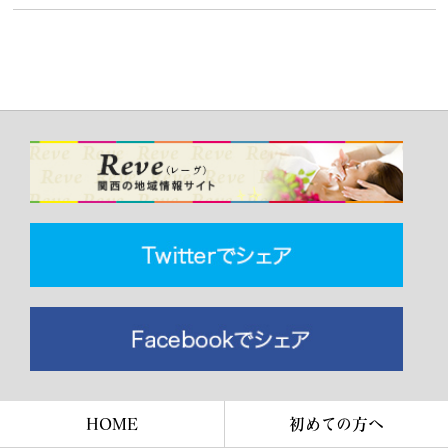
HOME
初めての方へ