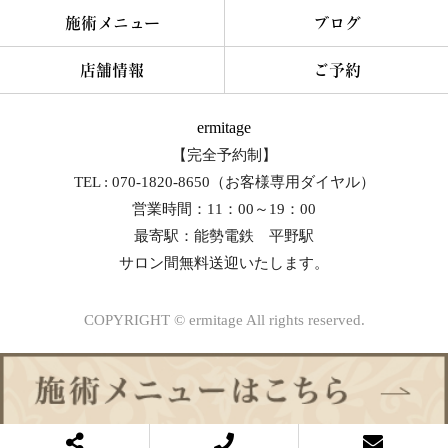
施術メニュー
ブログ
店舗情報
ご予約
ermitage
【完全予約制】
TEL : 070-1820-8650（お客様専用ダイヤル）
営業時間：11：00～19：00
最寄駅：能勢電鉄 平野駅
サロン間無料送迎いたします。
COPYRIGHT © ermitage All rights reserved.