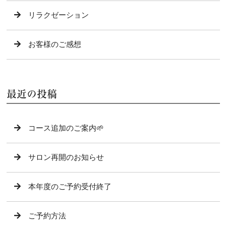
リラクゼーション
お客様のご感想
最近の投稿
コース追加のご案内🌱
サロン再開のお知らせ
本年度のご予約受付終了
ご予約方法