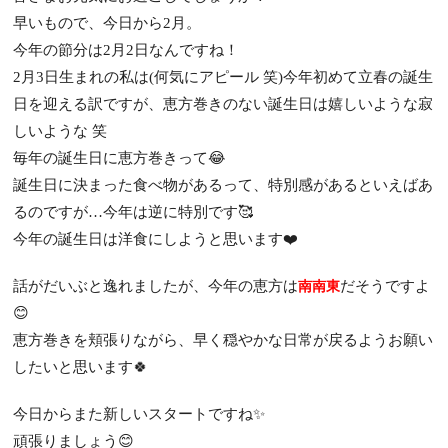
早いもので、今日から2月。
今年の節分は2月2日なんですね！
2月3日生まれの私は(何気にアピール 笑)今年初めて立春の誕生
日を迎える訳ですが、恵方巻きのない誕生日は嬉しいような寂
しいような 笑
毎年の誕生日に恵方巻きって😂
誕生日に決まった食べ物があるって、特別感があるといえばあ
るのですが…今年は逆に特別です🥰
今年の誕生日は洋食にしようと思います❤️
話がだいぶと逸れましたが、今年の恵方は
だそうですよ
南南東
😊
恵方巻きを頬張りながら、早く穏やかな日常が戻るようお願い
したいと思います🍀
今日からまた新しいスタートですね✨
頑張りましょう😊