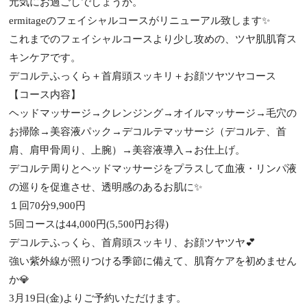
元気にお過ごしでしょうか。
ermitageのフェイシャルコースがリニューアル致します✨
これまでのフェイシャルコースより少し攻めの、ツヤ肌肌育ス
キンケアです。
デコルテふっくら＋首肩頭スッキリ＋お顔ツヤツヤコース
【コース内容】
ヘッドマッサージ→クレンジング→オイルマッサージ→毛穴の
お掃除→美容液パック→デコルテマッサージ（デコルテ、首
肩、肩甲骨周り、上腕）→美容液導入→お仕上げ。
デコルテ周りとヘッドマッサージをプラスして血液・リンパ液
の巡りを促進させ、透明感のあるお肌に✨
１回70分9,900円
5回コースは44,000円(5,500円お得)
デコルテふっくら、首肩頭スッキリ、お顔ツヤツヤ💕
強い紫外線が照りつける季節に備えて、肌育ケアを初めません
か💎
3月19日(金)よりご予約いただけます。